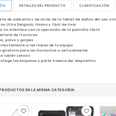
 exelente
excelente distribución
IÓN
DETALLES DEL PRODUCTO
CLASIFICACIÓN
rte de adelante y de atrás de la tablet de daños del uso cot
o Ultra Delgado, liviano y fácil de Usar
r no interfiere con la operación de la pantalla táctil
antalla de fracturas
os, polvo y golpes
rfectamente a las líneas de tu equipo
 giratorio para ver horizontal o verticalmente
a tablet Lenovo
otege las esquinas y parte trasera del dispositivo
 PRODUCTOS EN LA MISMA CATEGORÍA:
favorite_border
favorite_border