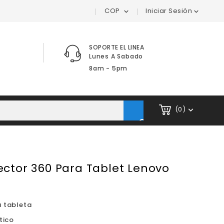
COP
Iniciar Sesión


SOPORTE EL LINEA
Lunes A Sabado
8am - 5pm
(0)


ector 360 Para Tablet Lenovo
a tableta
tico