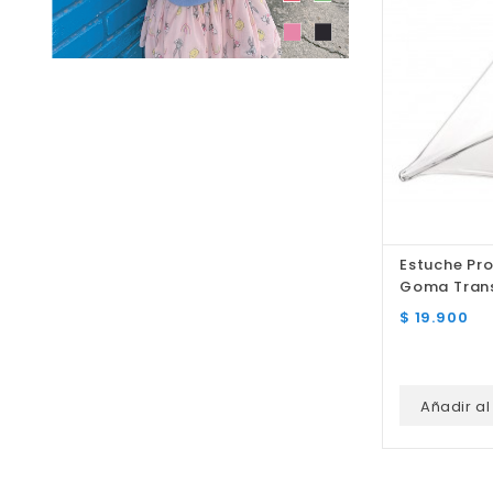
Estuche Pr
Goma Trans
Tablet
Precio
$ 19.900
Añadir al