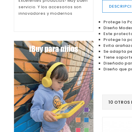
Excelentes productos! Muy buen
Calidad sobre todo
DESCRIPC
servicio. Y los accesorios son
innovadores y modernos
Protege la Pa
Diseño Modern
Este protecto
Protege la p
Evita arañaz
Se adapta pe
Tiene soporte
Diseñado par
Diseño que pr
10 OTROS