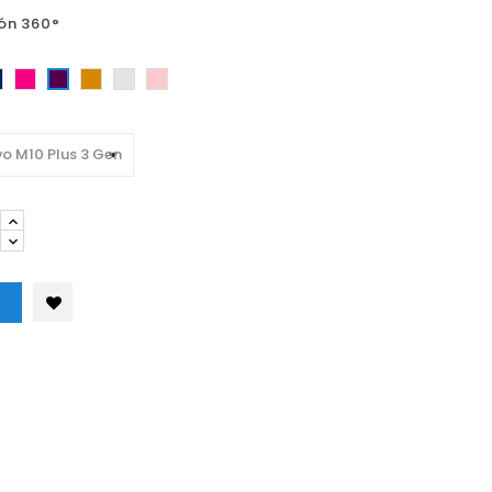
ón 360°
ro
Azul
Fucsia
Dorado
Plateado
Oro
Morado
Rosa
o