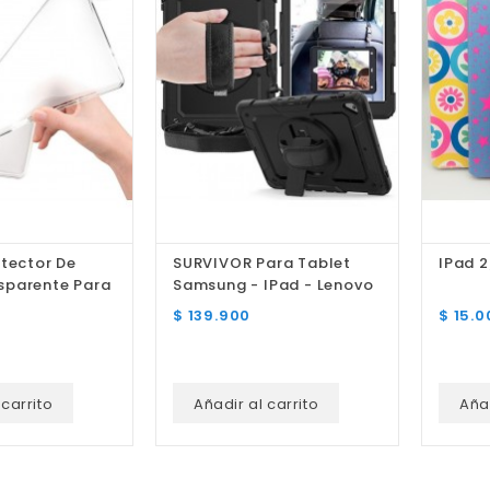
otector De
SURVIVOR Para Tablet
IPad 2
parente Para
Samsung - IPad - Lenovo
- Huawei
Precio
Precio
$ 139.900
$ 15.0
 carrito
Añadir al carrito
Añad