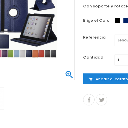
Con soporte y rotaci
Neg
Elige el Color
Referencia
Cantidad

Añadir al carrit

GO
JORGE ANDRES
Muy buenos productos y