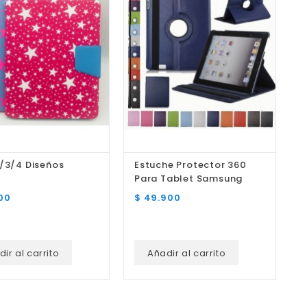
/3/4 Diseños
Estuche Protector 360
E
Para Tablet Samsung
P
Precio
P
00
$ 49.900
$
ir al carrito
Añadir al carrito