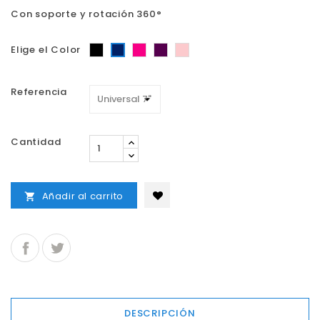
Con soporte y rotación 360°
Negro
Fucsia
Morado
Oro
Azul
Elige el Color
Rosa
Referencia
Cantidad
Añadir al carrito

DESCRIPCIÓN