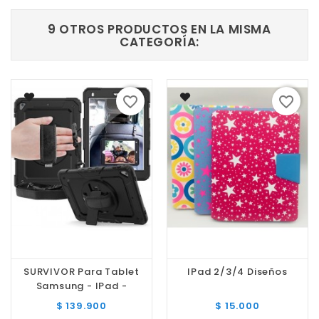
9 OTROS PRODUCTOS EN LA MISMA
CATEGORÍA:
favorite_border
favorite_border
SURVIVOR Para Tablet
IPad 2/3/4 Diseños
Samsung - IPad -
Lenovo - Huawei
Precio
Precio
$ 139.900
$ 15.000