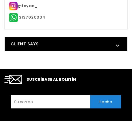
@teyac_
3137020004
CLIENT SAYS

SUSCRÍBASE AL BOLETÍN