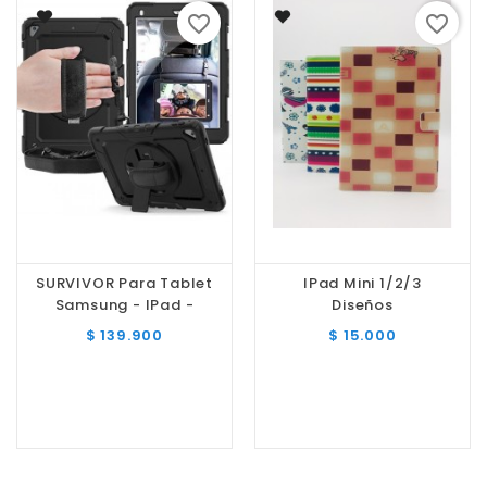
favorite_border
favorite_border
SURVIVOR Para Tablet
IPad Mini 1/2/3
Samsung - IPad -
Diseños
Lenovo - Huawei
Precio
Precio
$ 139.900
$ 15.000