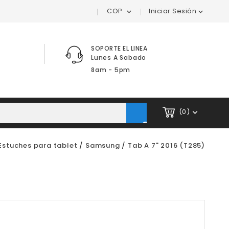
COP
Iniciar Sesión


SOPORTE EL LINEA
Lunes A Sabado
8am - 5pm
(0)


Estuches para tablet
Samsung
Tab A 7" 2016 (T285)