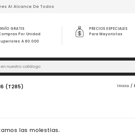
ares Al Alcance De Todos
ENVÍO GRATIS
PRECIOS ESPECIALES
Compras Por Unidad
Para Mayoristas
Superiores A 80.000
Inicio
16 (T285)
amos las molestias.