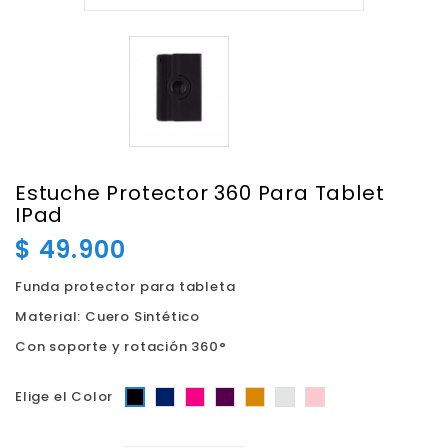
Estuche Protector 360 Para Tablet
IPad
$ 49.900
Funda protector para tableta
Material: Cuero Sintético
Con soporte y rotación 360°
Azul
Fucsia
Morado
Dorado
Plateado
Oro
Negro
Elige el Color
Rosa