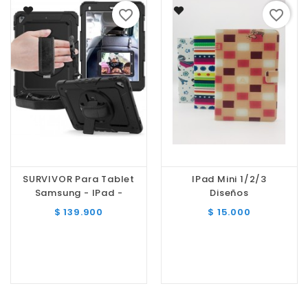
favorite_border
favorite_border
SURVIVOR Para Tablet
IPad Mini 1/2/3
Samsung - IPad -
Diseños
Lenovo - Huawei
Precio
Precio
$ 139.900
$ 15.000